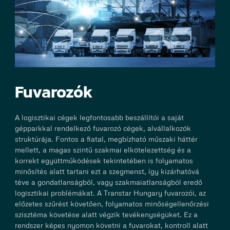
Fuvarozók
A logisztikai cégek legfontosabb beszállítói a saját
gépparkkal rendelkező fuvarozó cégek, alvállalkozók
struktúrája. Fontos a fiatal, megbízható műszaki háttér
mellett, a magas szintű szakmai elkötelezettség és a
korrekt együttműködések tekintetében is folyamatos
minősítés alatt tartani ezt a szegmenst, így kizárhatóvá
téve a gondatlanságból, vagy szakmaiatlanságból eredő
logisztikai problémákat. A Transtar Hungary fuvarozói, az
előzetes szűrést követően, folyamatos minőségellenőrzési
szisztéma követése alatt végzik tevékenységüket. Ez a
rendszer képes nyomon követni a fuvarokat, kontroll alatt