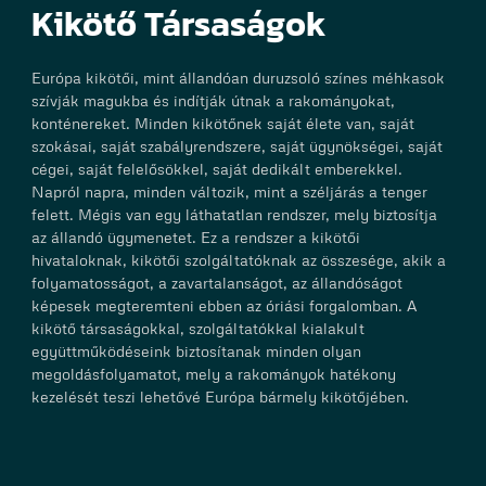
Kikötő Társaságok
Európa kikötői, mint állandóan duruzsoló színes méhkasok
szívják magukba és indítják útnak a rakományokat,
konténereket. Minden kikötőnek saját élete van, saját
szokásai, saját szabályrendszere, saját ügynökségei, saját
cégei, saját felelősökkel, saját dedikált emberekkel.
Napról napra, minden változik, mint a széljárás a tenger
felett. Mégis van egy láthatatlan rendszer, mely biztosítja
az állandó ügymenetet. Ez a rendszer a kikötői
hivataloknak, kikötői szolgáltatóknak az összesége, akik a
folyamatosságot, a zavartalanságot, az állandóságot
képesek megteremteni ebben az óriási forgalomban. A
kikötő társaságokkal, szolgáltatókkal kialakult
együttműködéseink biztosítanak minden olyan
megoldásfolyamatot, mely a rakományok hatékony
kezelését teszi lehetővé Európa bármely kikötőjében.