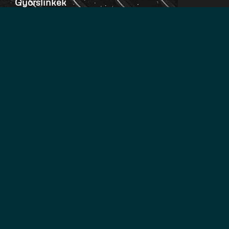
Gyorslinkek
Home
Rólunk
Szolgáltatások
Management
Információk
Kapcsolat
Szolgáltatások
Közúti fuvarozás
Nemzetközi logisztika
Dokumentációs ügyintézés
Innovatív logisztika
Belföldi szállítányozás