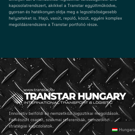
kapcsolatrendszert, akikkel a Transtar együttműködve,
gyorsan és hatékonyan oldja meg a legszélsőségesebb
helyzeteket is. Hajó, vasút, repülő, közút, egyéni komplex
megoldásrendszere a Transtar portfolió része.
Innovatív belföldi és nemzetközi logisztikai megoldások.
Felkészült csapat, szakmai referenciák, nemzetközi
stratégiai kapcsolatok.
Hungari