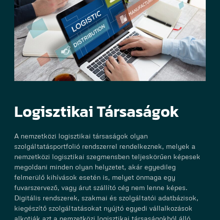
Logisztikai Társaságok
A nemzetközi logisztikai társaságok olyan
szolgáltatásportfolió rendszerrel rendelkeznek, melyek a
nemzetközi logisztikai szegmensben teljeskörűen képesek
megoldani minden olyan helyzetet, akár egyedileg
felmerülő kihívások esetén is, melyet önmaga egy
fuvarszervező, vagy árut szállító cég nem lenne képes.
Digitális rendszerek, szakmai és szolgáltatói adatbázisok,
kiegészítő szolgáltatásokat nyújtó egyedi vállalkozások
alkotják azt a nemzetközi logisztikai társaságokból álló