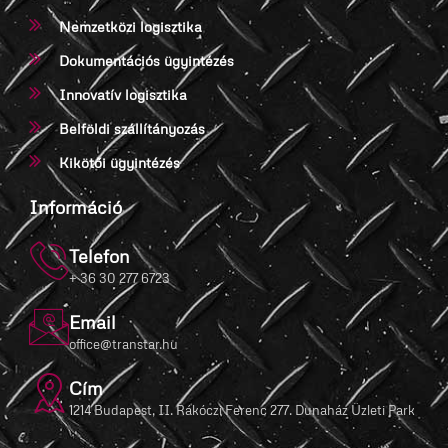
Nemzetközi logisztika
Dokumentációs ügyintézés
Innovatív logisztika
Belföldi szállítányozás
Kikötői ügyintézés
Információ
Telefon
+ 36 30 277 6723
Email
office@transtar.hu
Cím
1214 Budapest, II. Rákóczi Ferenc 277. Dunaház Üzleti Park