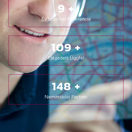
10
+
Év Szakmai Referencia
110
+
Elégedett Ügyfél
150
+
Nemzetközi Partner