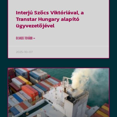
Interjú Szőcs Viktóriával, a
Transtar Hungary alapító
ügyvezetőjével
OLVASS TOVÁBB »
2025-10-07