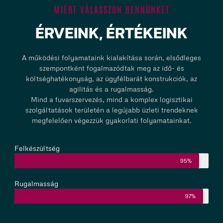
MIÉRT VÁLASSZON BENNÜNKET
ÉRVEINK, ÉRTÉKEINK
A működési folyamataink kialakítása során, elsődleges
szempontként fogalmazódtak meg az idő- és
költséghatékonyság, az ügyfélbarát konstrukciók, az
agilitás és a rugalmasság.
Mind a fuvarszervezés, mind a komplex logisztikai
szolgáltatások területén a legújabb üzleti trendeknek
megfelelően végezzük gyakorlati folyamatainkat.
Felkészültség
95%
Rugalmasság
97%