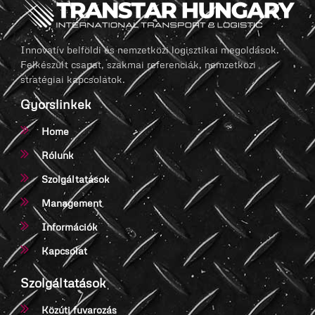
Innovatív belföldi és nemzetközi logisztikai megoldások.
Felkészült csapat, szakmai referenciák, nemzetközi
stratégiai kapcsolatok.
Gyorslinkek
Home
Rólunk
Szolgáltatások
Management
Információk
Kapcsolat
Szolgáltatások
Közúti fuvarozás