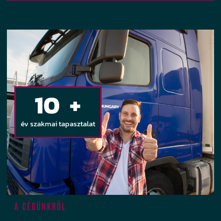
10
+
év szakmai tapasztalat
A CÉGÜNKRŐL