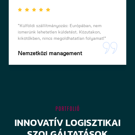
“Dokumentációs ügyintézés: Belföldön és
nemzetközi szinten is, a leghatékonyabb
folyamatokkal intézzük teljeskörűen a
dokumentációs ügyeket.”
Dokumentációs management
PORTFOLIÓ
INNOVATÍV LOGISZTIKAI
SZOLGÁLTATÁSOK