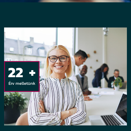
49
+
Érv melletünk