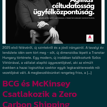
2025 első félévéről, új szintekről és a jövő irányairól. A tavalyi év
lendülete idén sem tört meg – sőt, új dimenzióba lépett a Transtar
Hungary története. Egy modern, új irodában találkoztunk Szőcs
Viktóriával, a vállalat alapító ügyvezetőjével, aki az elmúlt
években a hazai logisztikai szektor egyik legkarakteresebb női
vezetőjévé vált. A megbeszélésünket rengeteg friss, a […]
BCG és McKinsey
Csatlakozik a Zero
Carbon Shipping