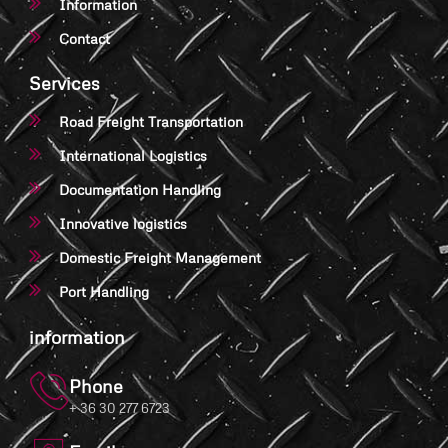
Information
Contact
Services
Road Freight Transportation
International Logistics
Documentation Handling
Innovative logistics
Domestic Freight Management
Port Handling
information
Phone
+ 36 30 277 6723