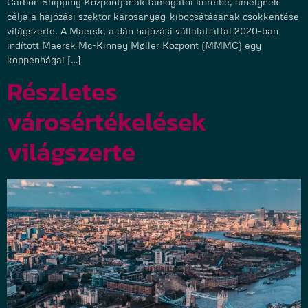
Carbon Shipping Központjának támogatói köreibe, amelynek
célja a hajózási szektor károsanyag-kibocsátásának csökkentése
világszerte. A Maersk, a dán hajózási vállalat által 2020-ban
indított Maersk Mc-Kinney Møller Központ (MMMC) egy
koppenhágai […]
Részletes
városértékelések
világszerte