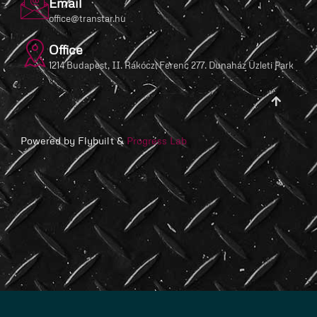
Email
office@transtar.hu
Office
1214 Budapest, II. Rákóczi Ferenc 277. Dunaház Üzleti Park
Powered by Flybuilt &
Progress Lab